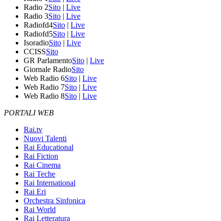
Radio 2
Sito
|
Live
Radio 3
Sito
|
Live
Radiofd4
Sito
|
Live
Radiofd5
Sito
|
Live
Isoradio
Sito
|
Live
CCISS
Sito
GR Parlamento
Sito
|
Live
Giornale Radio
Sito
Web Radio 6
Sito
|
Live
Web Radio 7
Sito
|
Live
Web Radio 8
Sito
|
Live
PORTALI WEB
Rai.tv
Nuovi Talenti
Rai Educational
Rai Fiction
Rai Cinema
Rai Teche
Rai International
Rai Eri
Orchestra Sinfonica
Rai World
Rai Letteratura