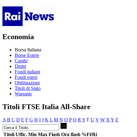
Economia
Borsa Italiana
Borse Estere
Cambi
Diritti
Fondi italiani
Fondi esteri
Obbligazioni
Titoli di Stato
Warrants
Titoli FTSE Italia All-Share
A
B
C
D
E
F
G
H
I
J
K
L
M
N
O
P
Q
R
S
T
U
V
W
X
Y
Z
Titoli
Uffic.
Min
Max
Flash
Ora flash
%Fl/Ri