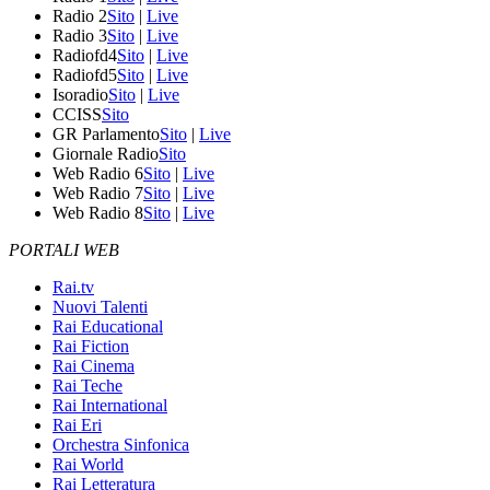
Radio 2
Sito
|
Live
Radio 3
Sito
|
Live
Radiofd4
Sito
|
Live
Radiofd5
Sito
|
Live
Isoradio
Sito
|
Live
CCISS
Sito
GR Parlamento
Sito
|
Live
Giornale Radio
Sito
Web Radio 6
Sito
|
Live
Web Radio 7
Sito
|
Live
Web Radio 8
Sito
|
Live
PORTALI WEB
Rai.tv
Nuovi Talenti
Rai Educational
Rai Fiction
Rai Cinema
Rai Teche
Rai International
Rai Eri
Orchestra Sinfonica
Rai World
Rai Letteratura