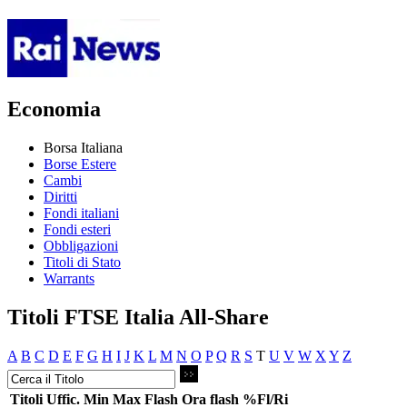
Economia
Borsa Italiana
Borse Estere
Cambi
Diritti
Fondi italiani
Fondi esteri
Obbligazioni
Titoli di Stato
Warrants
Titoli FTSE Italia All-Share
A
B
C
D
E
F
G
H
I
J
K
L
M
N
O
P
Q
R
S
T
U
V
W
X
Y
Z
Titoli
Uffic.
Min
Max
Flash
Ora flash
%Fl/Ri