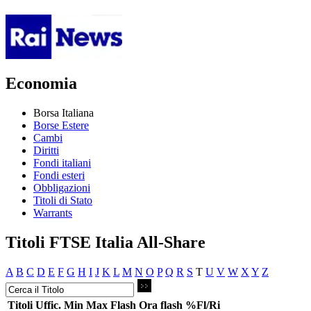
Economia
Borsa Italiana
Borse Estere
Cambi
Diritti
Fondi italiani
Fondi esteri
Obbligazioni
Titoli di Stato
Warrants
Titoli FTSE Italia All-Share
A
B
C
D
E
F
G
H
I
J
K
L
M
N
O
P
Q
R
S
T
U
V
W
X
Y
Z
Titoli
Uffic.
Min
Max
Flash
Ora flash
%Fl/Ri