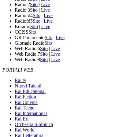
Radio 2
Sito
|
Live
Radio 3
Sito
|
Live
Radiofd4
Sito
|
Live
Radiofd5
Sito
|
Live
Isoradio
Sito
|
Live
CCISS
Sito
GR Parlamento
Sito
|
Live
Giornale Radio
Sito
Web Radio 6
Sito
|
Live
Web Radio 7
Sito
|
Live
Web Radio 8
Sito
|
Live
PORTALI WEB
Rai.tv
Nuovi Talenti
Rai Educational
Rai Fiction
Rai Cinema
Rai Teche
Rai International
Rai Eri
Orchestra Sinfonica
Rai World
Rai Letteratura