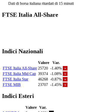
Dati di borsa italiana ritardati di 15 minuti
FTSE Italia All-Share
Indici Nazionali
Valore
Var.
FTSE Italia All-Share
25720
-1.40%
FTSE Italia Mid Cap
39374
-1.08%
FTSE Italia Star
46268
-0.87%
FTSE MIB
23707
-1.45%
Indici Esteri
Valore
Var.