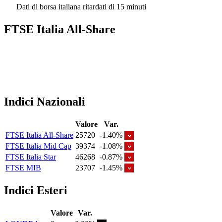
Dati di borsa italiana ritardati di 15 minuti
FTSE Italia All-Share
Indici Nazionali
Valore
Var.
FTSE Italia All-Share
25720
-1.40%
FTSE Italia Mid Cap
39374
-1.08%
FTSE Italia Star
46268
-0.87%
FTSE MIB
23707
-1.45%
Indici Esteri
Valore
Var.