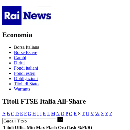
Economia
Borsa Italiana
Borse Estere
Cambi
Diritti
Fondi italiani
Fondi esteri
Obbligazioni
Titoli di Stato
Warrants
Titoli FTSE Italia All-Share
A
B
C
D
E
F
G
H
I
J
K
L
M
N
O
P
Q
R
S
T
U
V
W
X
Y
Z
Titoli
Uffic.
Min
Max
Flash
Ora flash
%Fl/Ri