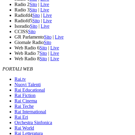
Radio 2
Sito
|
Live
Radio 3
Sito
|
Live
Radiofd4
Sito
|
Live
Radiofd5
Sito
|
Live
Isoradio
Sito
|
Live
CCISS
Sito
GR Parlamento
Sito
|
Live
Giornale Radio
Sito
Web Radio 6
Sito
|
Live
Web Radio 7
Sito
|
Live
Web Radio 8
Sito
|
Live
PORTALI WEB
Rai.tv
Nuovi Talenti
Rai Educational
Rai Fiction
Rai Cinema
Rai Teche
Rai International
Rai Eri
Orchestra Sinfonica
Rai World
Rai Letteratura