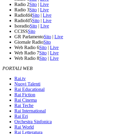
Radio 2
Sito
|
Live
Radio 3
Sito
|
Live
Radiofd4
Sito
|
Live
Radiofd5
Sito
|
Live
Isoradio
Sito
|
Live
CCISS
Sito
GR Parlamento
Sito
|
Live
Giornale Radio
Sito
Web Radio 6
Sito
|
Live
Web Radio 7
Sito
|
Live
Web Radio 8
Sito
|
Live
PORTALI WEB
Rai.tv
Nuovi Talenti
Rai Educational
Rai Fiction
Rai Cinema
Rai Teche
Rai International
Rai Eri
Orchestra Sinfonica
Rai World
Rai Letteratura