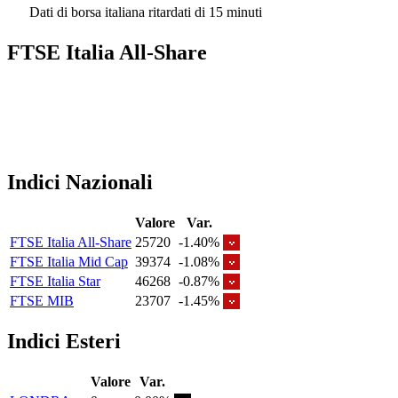
Dati di borsa italiana ritardati di 15 minuti
FTSE Italia All-Share
Indici Nazionali
Valore
Var.
FTSE Italia All-Share
25720
-1.40%
FTSE Italia Mid Cap
39374
-1.08%
FTSE Italia Star
46268
-0.87%
FTSE MIB
23707
-1.45%
Indici Esteri
Valore
Var.