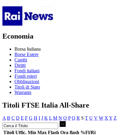
Economia
Borsa Italiana
Borse Estere
Cambi
Diritti
Fondi italiani
Fondi esteri
Obbligazioni
Titoli di Stato
Warrants
Titoli FTSE Italia All-Share
A
B
C
D
E
F
G
H
I
J
K
L
M
N
O
P
Q
R
S
T
U
V
W
X
Y
Z
Titoli
Uffic.
Min
Max
Flash
Ora flash
%Fl/Ri