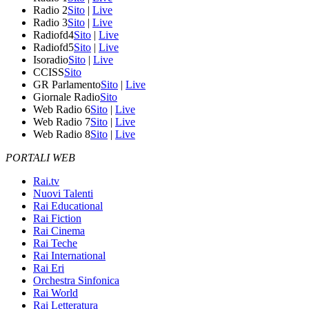
Radio 2
Sito
|
Live
Radio 3
Sito
|
Live
Radiofd4
Sito
|
Live
Radiofd5
Sito
|
Live
Isoradio
Sito
|
Live
CCISS
Sito
GR Parlamento
Sito
|
Live
Giornale Radio
Sito
Web Radio 6
Sito
|
Live
Web Radio 7
Sito
|
Live
Web Radio 8
Sito
|
Live
PORTALI WEB
Rai.tv
Nuovi Talenti
Rai Educational
Rai Fiction
Rai Cinema
Rai Teche
Rai International
Rai Eri
Orchestra Sinfonica
Rai World
Rai Letteratura