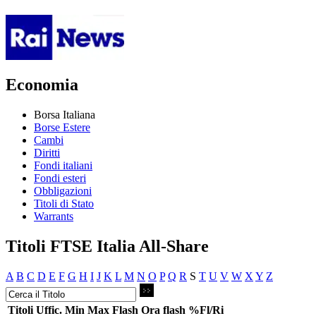
Economia
Borsa Italiana
Borse Estere
Cambi
Diritti
Fondi italiani
Fondi esteri
Obbligazioni
Titoli di Stato
Warrants
Titoli FTSE Italia All-Share
A
B
C
D
E
F
G
H
I
J
K
L
M
N
O
P
Q
R
S
T
U
V
W
X
Y
Z
Titoli
Uffic.
Min
Max
Flash
Ora flash
%Fl/Ri