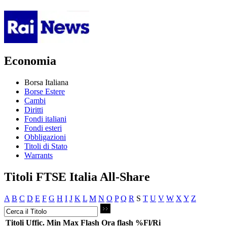
Economia
Borsa Italiana
Borse Estere
Cambi
Diritti
Fondi italiani
Fondi esteri
Obbligazioni
Titoli di Stato
Warrants
Titoli FTSE Italia All-Share
A
B
C
D
E
F
G
H
I
J
K
L
M
N
O
P
Q
R
S
T
U
V
W
X
Y
Z
Titoli
Uffic.
Min
Max
Flash
Ora flash
%Fl/Ri