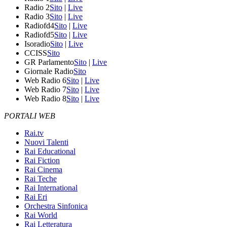
Radio 2
Sito
|
Live
Radio 3
Sito
|
Live
Radiofd4
Sito
|
Live
Radiofd5
Sito
|
Live
Isoradio
Sito
|
Live
CCISS
Sito
GR Parlamento
Sito
|
Live
Giornale Radio
Sito
Web Radio 6
Sito
|
Live
Web Radio 7
Sito
|
Live
Web Radio 8
Sito
|
Live
PORTALI WEB
Rai.tv
Nuovi Talenti
Rai Educational
Rai Fiction
Rai Cinema
Rai Teche
Rai International
Rai Eri
Orchestra Sinfonica
Rai World
Rai Letteratura