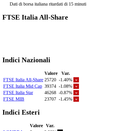
Dati di borsa italiana ritardati di 15 minuti
FTSE Italia All-Share
Indici Nazionali
Valore
Var.
FTSE Italia All-Share
25720
-1.40%
FTSE Italia Mid Cap
39374
-1.08%
FTSE Italia Star
46268
-0.87%
FTSE MIB
23707
-1.45%
Indici Esteri
Valore
Var.