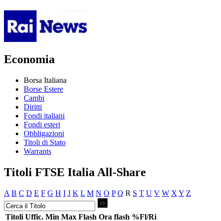
Economia
Borsa Italiana
Borse Estere
Cambi
Diritti
Fondi italiani
Fondi esteri
Obbligazioni
Titoli di Stato
Warrants
Titoli FTSE Italia All-Share
A
B
C
D
E
F
G
H
I
J
K
L
M
N
O
P
Q
R
S
T
U
V
W
X
Y
Z
Titoli
Uffic.
Min
Max
Flash
Ora flash
%Fl/Ri