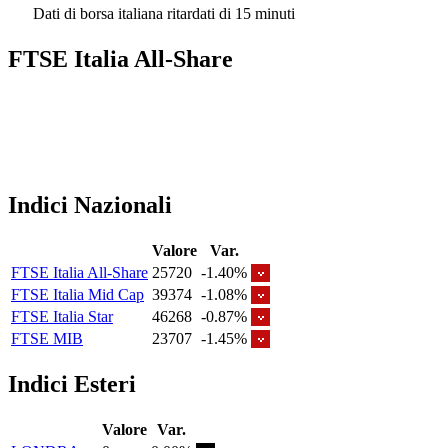
Dati di borsa italiana ritardati di 15 minuti
FTSE Italia All-Share
Indici Nazionali
Valore
Var.
FTSE Italia All-Share
25720
-1.40%
FTSE Italia Mid Cap
39374
-1.08%
FTSE Italia Star
46268
-0.87%
FTSE MIB
23707
-1.45%
Indici Esteri
Valore
Var.