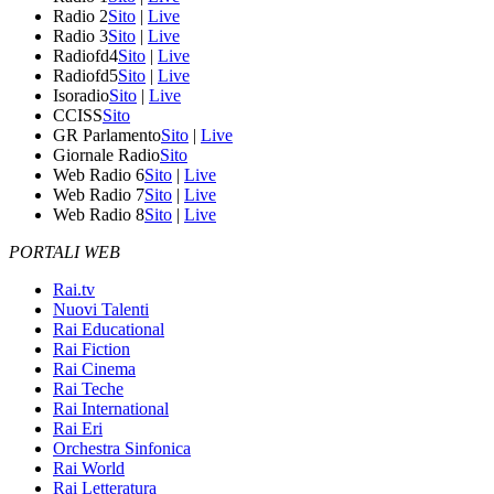
Radio 2
Sito
|
Live
Radio 3
Sito
|
Live
Radiofd4
Sito
|
Live
Radiofd5
Sito
|
Live
Isoradio
Sito
|
Live
CCISS
Sito
GR Parlamento
Sito
|
Live
Giornale Radio
Sito
Web Radio 6
Sito
|
Live
Web Radio 7
Sito
|
Live
Web Radio 8
Sito
|
Live
PORTALI WEB
Rai.tv
Nuovi Talenti
Rai Educational
Rai Fiction
Rai Cinema
Rai Teche
Rai International
Rai Eri
Orchestra Sinfonica
Rai World
Rai Letteratura