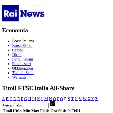
Economia
Borsa Italiana
Borse Estere
Cambi
Diritti
Fondi italiani
Fondi esteri
Obbligazioni
Titoli di Stato
Warrants
Titoli FTSE Italia All-Share
A
B
C
D
E
F
G
H
I
J
K
L
M
N
O
P
Q
R
S
T
U
V
W
X
Y
Z
Titoli
Uffic.
Min
Max
Flash
Ora flash
%Fl/Ri