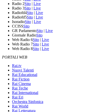
Radio 2
Sito
|
Live
Radio 3
Sito
|
Live
Radiofd4
Sito
|
Live
Radiofd5
Sito
|
Live
Isoradio
Sito
|
Live
CCISS
Sito
GR Parlamento
Sito
|
Live
Giornale Radio
Sito
Web Radio 6
Sito
|
Live
Web Radio 7
Sito
|
Live
Web Radio 8
Sito
|
Live
PORTALI WEB
Rai.tv
Nuovi Talenti
Rai Educational
Rai Fiction
Rai Cinema
Rai Teche
Rai International
Rai Eri
Orchestra Sinfonica
Rai World
Rai Letteratura