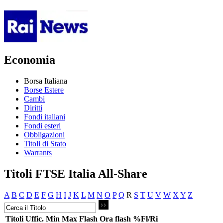
Economia
Borsa Italiana
Borse Estere
Cambi
Diritti
Fondi italiani
Fondi esteri
Obbligazioni
Titoli di Stato
Warrants
Titoli FTSE Italia All-Share
A
B
C
D
E
F
G
H
I
J
K
L
M
N
O
P
Q
R
S
T
U
V
W
X
Y
Z
Titoli
Uffic.
Min
Max
Flash
Ora flash
%Fl/Ri