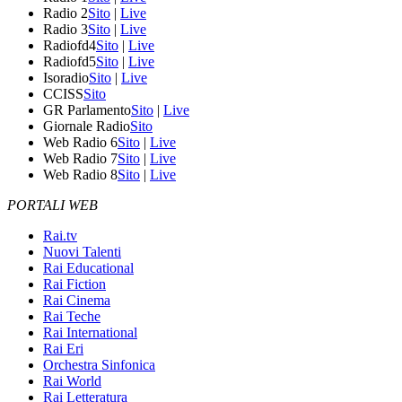
Radio 2
Sito
|
Live
Radio 3
Sito
|
Live
Radiofd4
Sito
|
Live
Radiofd5
Sito
|
Live
Isoradio
Sito
|
Live
CCISS
Sito
GR Parlamento
Sito
|
Live
Giornale Radio
Sito
Web Radio 6
Sito
|
Live
Web Radio 7
Sito
|
Live
Web Radio 8
Sito
|
Live
PORTALI WEB
Rai.tv
Nuovi Talenti
Rai Educational
Rai Fiction
Rai Cinema
Rai Teche
Rai International
Rai Eri
Orchestra Sinfonica
Rai World
Rai Letteratura