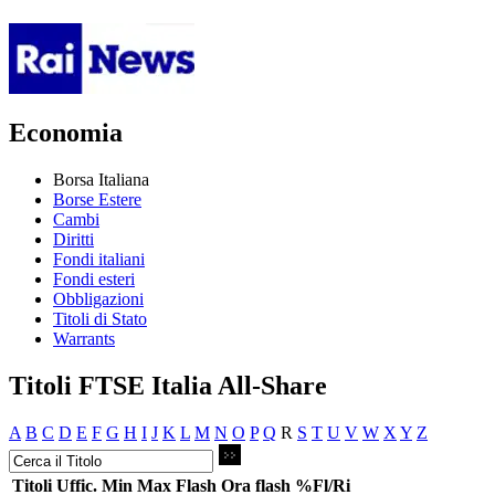
Economia
Borsa Italiana
Borse Estere
Cambi
Diritti
Fondi italiani
Fondi esteri
Obbligazioni
Titoli di Stato
Warrants
Titoli FTSE Italia All-Share
A
B
C
D
E
F
G
H
I
J
K
L
M
N
O
P
Q
R
S
T
U
V
W
X
Y
Z
Titoli
Uffic.
Min
Max
Flash
Ora flash
%Fl/Ri