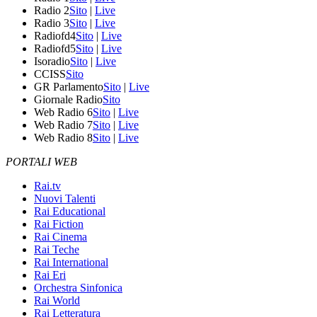
Radio 2
Sito
|
Live
Radio 3
Sito
|
Live
Radiofd4
Sito
|
Live
Radiofd5
Sito
|
Live
Isoradio
Sito
|
Live
CCISS
Sito
GR Parlamento
Sito
|
Live
Giornale Radio
Sito
Web Radio 6
Sito
|
Live
Web Radio 7
Sito
|
Live
Web Radio 8
Sito
|
Live
PORTALI WEB
Rai.tv
Nuovi Talenti
Rai Educational
Rai Fiction
Rai Cinema
Rai Teche
Rai International
Rai Eri
Orchestra Sinfonica
Rai World
Rai Letteratura