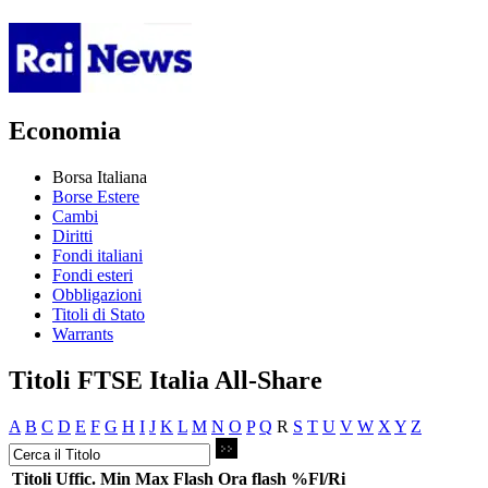
Economia
Borsa Italiana
Borse Estere
Cambi
Diritti
Fondi italiani
Fondi esteri
Obbligazioni
Titoli di Stato
Warrants
Titoli FTSE Italia All-Share
A
B
C
D
E
F
G
H
I
J
K
L
M
N
O
P
Q
R
S
T
U
V
W
X
Y
Z
Titoli
Uffic.
Min
Max
Flash
Ora flash
%Fl/Ri