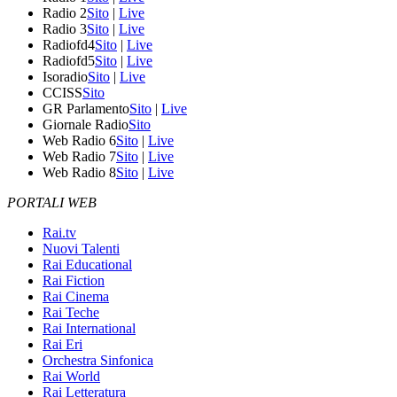
Radio 2
Sito
|
Live
Radio 3
Sito
|
Live
Radiofd4
Sito
|
Live
Radiofd5
Sito
|
Live
Isoradio
Sito
|
Live
CCISS
Sito
GR Parlamento
Sito
|
Live
Giornale Radio
Sito
Web Radio 6
Sito
|
Live
Web Radio 7
Sito
|
Live
Web Radio 8
Sito
|
Live
PORTALI WEB
Rai.tv
Nuovi Talenti
Rai Educational
Rai Fiction
Rai Cinema
Rai Teche
Rai International
Rai Eri
Orchestra Sinfonica
Rai World
Rai Letteratura