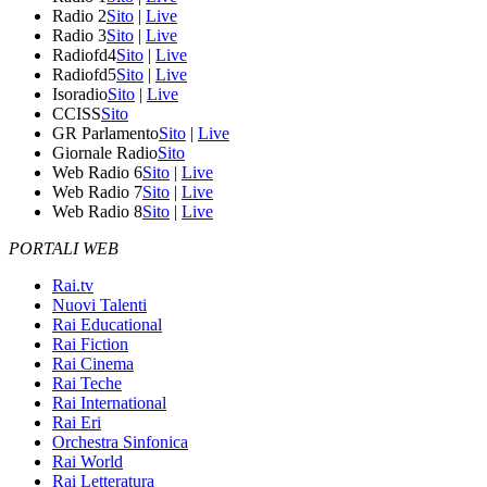
Radio 2
Sito
|
Live
Radio 3
Sito
|
Live
Radiofd4
Sito
|
Live
Radiofd5
Sito
|
Live
Isoradio
Sito
|
Live
CCISS
Sito
GR Parlamento
Sito
|
Live
Giornale Radio
Sito
Web Radio 6
Sito
|
Live
Web Radio 7
Sito
|
Live
Web Radio 8
Sito
|
Live
PORTALI WEB
Rai.tv
Nuovi Talenti
Rai Educational
Rai Fiction
Rai Cinema
Rai Teche
Rai International
Rai Eri
Orchestra Sinfonica
Rai World
Rai Letteratura