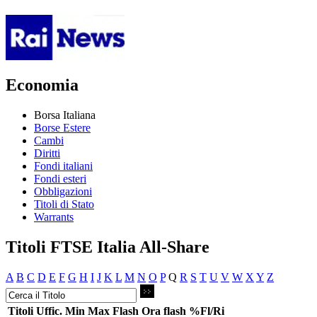
Economia
Borsa Italiana
Borse Estere
Cambi
Diritti
Fondi italiani
Fondi esteri
Obbligazioni
Titoli di Stato
Warrants
Titoli FTSE Italia All-Share
A
B
C
D
E
F
G
H
I
J
K
L
M
N
O
P
Q
R
S
T
U
V
W
X
Y
Z
Titoli
Uffic.
Min
Max
Flash
Ora flash
%Fl/Ri