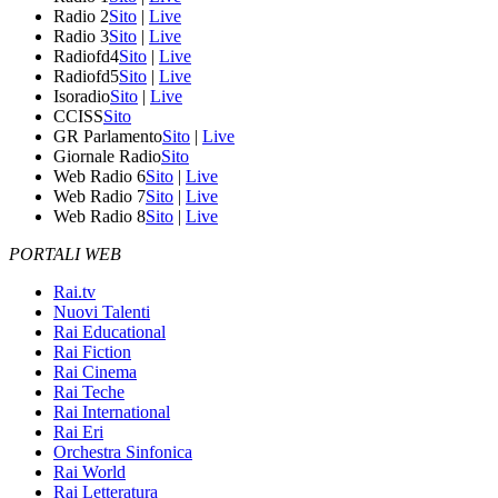
Radio 2
Sito
|
Live
Radio 3
Sito
|
Live
Radiofd4
Sito
|
Live
Radiofd5
Sito
|
Live
Isoradio
Sito
|
Live
CCISS
Sito
GR Parlamento
Sito
|
Live
Giornale Radio
Sito
Web Radio 6
Sito
|
Live
Web Radio 7
Sito
|
Live
Web Radio 8
Sito
|
Live
PORTALI WEB
Rai.tv
Nuovi Talenti
Rai Educational
Rai Fiction
Rai Cinema
Rai Teche
Rai International
Rai Eri
Orchestra Sinfonica
Rai World
Rai Letteratura