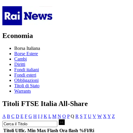
Economia
Borsa Italiana
Borse Estere
Cambi
Diritti
Fondi italiani
Fondi esteri
Obbligazioni
Titoli di Stato
Warrants
Titoli FTSE Italia All-Share
A
B
C
D
E
F
G
H
I
J
K
L
M
N
O
P
Q
R
S
T
U
V
W
X
Y
Z
Titoli
Uffic.
Min
Max
Flash
Ora flash
%Fl/Ri