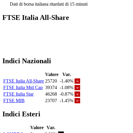
Dati di borsa italiana ritardati di 15 minuti
FTSE Italia All-Share
Indici Nazionali
Valore
Var.
FTSE Italia All-Share
25720
-1.40%
FTSE Italia Mid Cap
39374
-1.08%
FTSE Italia Star
46268
-0.87%
FTSE MIB
23707
-1.45%
Indici Esteri
Valore
Var.