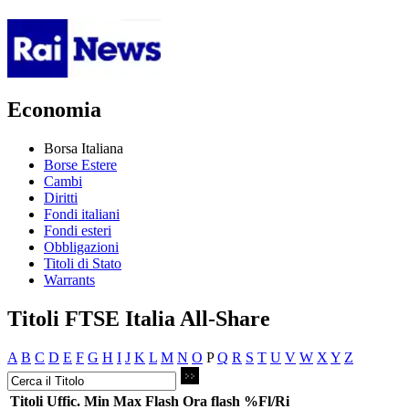
Economia
Borsa Italiana
Borse Estere
Cambi
Diritti
Fondi italiani
Fondi esteri
Obbligazioni
Titoli di Stato
Warrants
Titoli FTSE Italia All-Share
A
B
C
D
E
F
G
H
I
J
K
L
M
N
O
P
Q
R
S
T
U
V
W
X
Y
Z
Titoli
Uffic.
Min
Max
Flash
Ora flash
%Fl/Ri