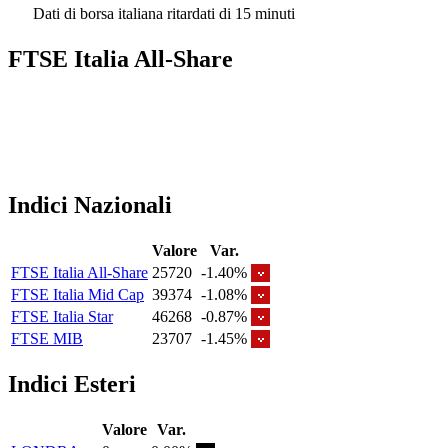
Dati di borsa italiana ritardati di 15 minuti
FTSE Italia All-Share
Indici Nazionali
Valore
Var.
FTSE Italia All-Share
25720
-1.40%
FTSE Italia Mid Cap
39374
-1.08%
FTSE Italia Star
46268
-0.87%
FTSE MIB
23707
-1.45%
Indici Esteri
Valore
Var.