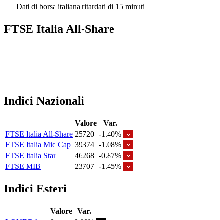
Dati di borsa italiana ritardati di 15 minuti
FTSE Italia All-Share
Indici Nazionali
Valore
Var.
FTSE Italia All-Share
25720
-1.40%
FTSE Italia Mid Cap
39374
-1.08%
FTSE Italia Star
46268
-0.87%
FTSE MIB
23707
-1.45%
Indici Esteri
Valore
Var.