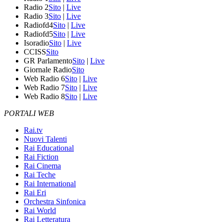
Radio 2
Sito
|
Live
Radio 3
Sito
|
Live
Radiofd4
Sito
|
Live
Radiofd5
Sito
|
Live
Isoradio
Sito
|
Live
CCISS
Sito
GR Parlamento
Sito
|
Live
Giornale Radio
Sito
Web Radio 6
Sito
|
Live
Web Radio 7
Sito
|
Live
Web Radio 8
Sito
|
Live
PORTALI WEB
Rai.tv
Nuovi Talenti
Rai Educational
Rai Fiction
Rai Cinema
Rai Teche
Rai International
Rai Eri
Orchestra Sinfonica
Rai World
Rai Letteratura