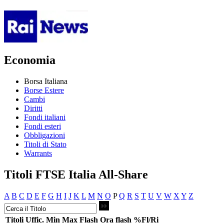
Economia
Borsa Italiana
Borse Estere
Cambi
Diritti
Fondi italiani
Fondi esteri
Obbligazioni
Titoli di Stato
Warrants
Titoli FTSE Italia All-Share
A
B
C
D
E
F
G
H
I
J
K
L
M
N
O
P
Q
R
S
T
U
V
W
X
Y
Z
Titoli
Uffic.
Min
Max
Flash
Ora flash
%Fl/Ri