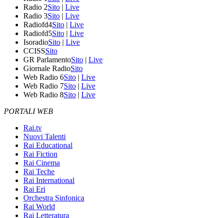
Radio 2
Sito
|
Live
Radio 3
Sito
|
Live
Radiofd4
Sito
|
Live
Radiofd5
Sito
|
Live
Isoradio
Sito
|
Live
CCISS
Sito
GR Parlamento
Sito
|
Live
Giornale Radio
Sito
Web Radio 6
Sito
|
Live
Web Radio 7
Sito
|
Live
Web Radio 8
Sito
|
Live
PORTALI WEB
Rai.tv
Nuovi Talenti
Rai Educational
Rai Fiction
Rai Cinema
Rai Teche
Rai International
Rai Eri
Orchestra Sinfonica
Rai World
Rai Letteratura