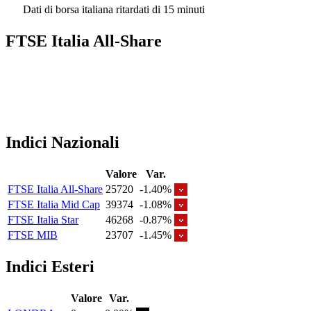
Dati di borsa italiana ritardati di 15 minuti
FTSE Italia All-Share
Indici Nazionali
Valore
Var.
FTSE Italia All-Share
25720
-1.40%
FTSE Italia Mid Cap
39374
-1.08%
FTSE Italia Star
46268
-0.87%
FTSE MIB
23707
-1.45%
Indici Esteri
Valore
Var.