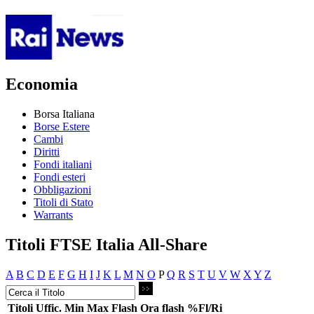
Economia
Borsa Italiana
Borse Estere
Cambi
Diritti
Fondi italiani
Fondi esteri
Obbligazioni
Titoli di Stato
Warrants
Titoli FTSE Italia All-Share
A
B
C
D
E
F
G
H
I
J
K
L
M
N
O
P
Q
R
S
T
U
V
W
X
Y
Z
Titoli
Uffic.
Min
Max
Flash
Ora flash
%Fl/Ri