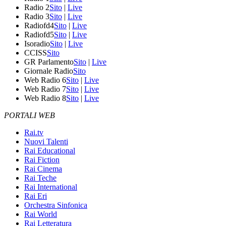
Radio 2
Sito
|
Live
Radio 3
Sito
|
Live
Radiofd4
Sito
|
Live
Radiofd5
Sito
|
Live
Isoradio
Sito
|
Live
CCISS
Sito
GR Parlamento
Sito
|
Live
Giornale Radio
Sito
Web Radio 6
Sito
|
Live
Web Radio 7
Sito
|
Live
Web Radio 8
Sito
|
Live
PORTALI WEB
Rai.tv
Nuovi Talenti
Rai Educational
Rai Fiction
Rai Cinema
Rai Teche
Rai International
Rai Eri
Orchestra Sinfonica
Rai World
Rai Letteratura