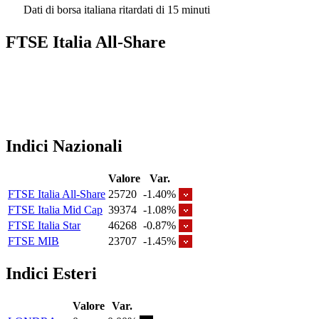
Dati di borsa italiana ritardati di 15 minuti
FTSE Italia All-Share
Indici Nazionali
Valore
Var.
FTSE Italia All-Share
25720
-1.40%
FTSE Italia Mid Cap
39374
-1.08%
FTSE Italia Star
46268
-0.87%
FTSE MIB
23707
-1.45%
Indici Esteri
Valore
Var.