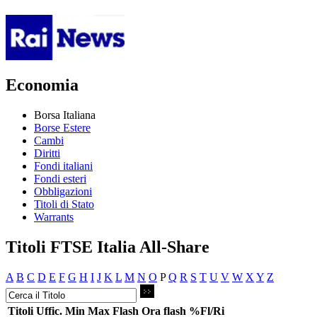
Economia
Borsa Italiana
Borse Estere
Cambi
Diritti
Fondi italiani
Fondi esteri
Obbligazioni
Titoli di Stato
Warrants
Titoli FTSE Italia All-Share
A
B
C
D
E
F
G
H
I
J
K
L
M
N
O
P
Q
R
S
T
U
V
W
X
Y
Z
Titoli
Uffic.
Min
Max
Flash
Ora flash
%Fl/Ri