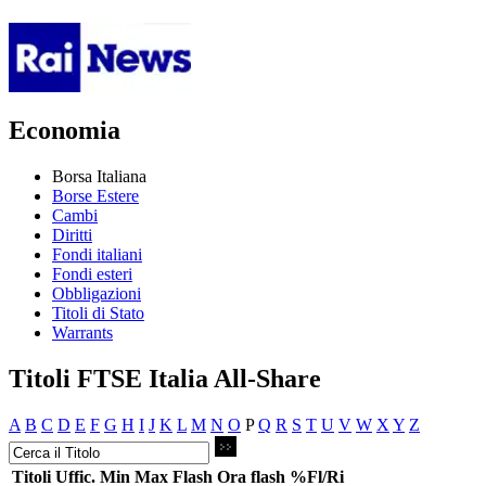
Economia
Borsa Italiana
Borse Estere
Cambi
Diritti
Fondi italiani
Fondi esteri
Obbligazioni
Titoli di Stato
Warrants
Titoli FTSE Italia All-Share
A
B
C
D
E
F
G
H
I
J
K
L
M
N
O
P
Q
R
S
T
U
V
W
X
Y
Z
Titoli
Uffic.
Min
Max
Flash
Ora flash
%Fl/Ri