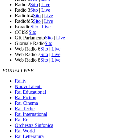
Radio 2
Sito
|
Live
Radio 3
Sito
|
Live
Radiofd4
Sito
|
Live
Radiofd5
Sito
|
Live
Isoradio
Sito
|
Live
CCISS
Sito
GR Parlamento
Sito
|
Live
Giornale Radio
Sito
Web Radio 6
Sito
|
Live
Web Radio 7
Sito
|
Live
Web Radio 8
Sito
|
Live
PORTALI WEB
Rai.tv
Nuovi Talenti
Rai Educational
Rai Fiction
Rai Cinema
Rai Teche
Rai International
Rai Eri
Orchestra Sinfonica
Rai World
Rai Letteratura