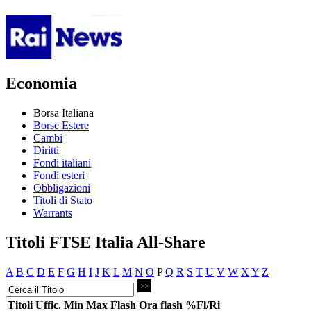
Economia
Borsa Italiana
Borse Estere
Cambi
Diritti
Fondi italiani
Fondi esteri
Obbligazioni
Titoli di Stato
Warrants
Titoli FTSE Italia All-Share
A
B
C
D
E
F
G
H
I
J
K
L
M
N
O
P
Q
R
S
T
U
V
W
X
Y
Z
Titoli
Uffic.
Min
Max
Flash
Ora flash
%Fl/Ri