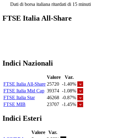
Dati di borsa italiana ritardati di 15 minuti
FTSE Italia All-Share
Indici Nazionali
Valore
Var.
FTSE Italia All-Share
25720
-1.40%
FTSE Italia Mid Cap
39374
-1.08%
FTSE Italia Star
46268
-0.87%
FTSE MIB
23707
-1.45%
Indici Esteri
Valore
Var.