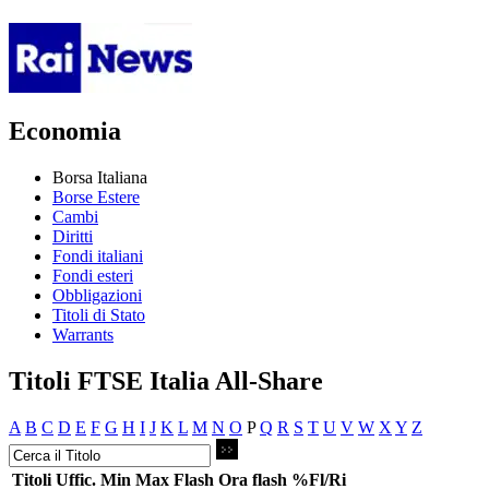
Economia
Borsa Italiana
Borse Estere
Cambi
Diritti
Fondi italiani
Fondi esteri
Obbligazioni
Titoli di Stato
Warrants
Titoli FTSE Italia All-Share
A
B
C
D
E
F
G
H
I
J
K
L
M
N
O
P
Q
R
S
T
U
V
W
X
Y
Z
Titoli
Uffic.
Min
Max
Flash
Ora flash
%Fl/Ri