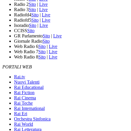
Radio 2
Sito
|
Live
Radio 3
Sito
|
Live
Radiofd4
Sito
|
Live
Radiofd5
Sito
|
Live
Isoradio
Sito
|
Live
CCISS
Sito
GR Parlamento
Sito
|
Live
Giornale Radio
Sito
Web Radio 6
Sito
|
Live
Web Radio 7
Sito
|
Live
Web Radio 8
Sito
|
Live
PORTALI WEB
Rai.tv
Nuovi Talenti
Rai Educational
Rai Fiction
Rai Cinema
Rai Teche
Rai International
Rai Eri
Orchestra Sinfonica
Rai World
Rai Letteratura