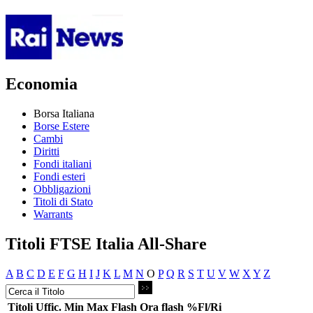
Economia
Borsa Italiana
Borse Estere
Cambi
Diritti
Fondi italiani
Fondi esteri
Obbligazioni
Titoli di Stato
Warrants
Titoli FTSE Italia All-Share
A
B
C
D
E
F
G
H
I
J
K
L
M
N
O
P
Q
R
S
T
U
V
W
X
Y
Z
Titoli
Uffic.
Min
Max
Flash
Ora flash
%Fl/Ri