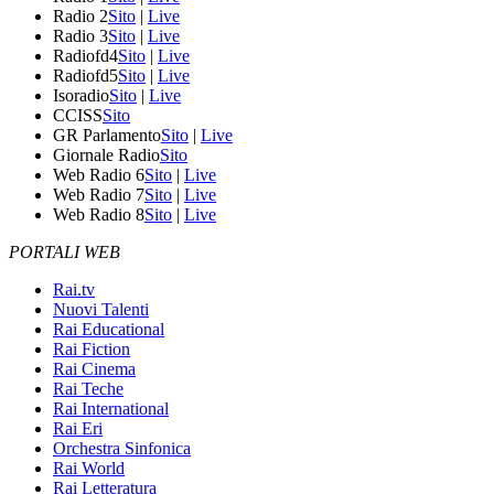
Radio 2
Sito
|
Live
Radio 3
Sito
|
Live
Radiofd4
Sito
|
Live
Radiofd5
Sito
|
Live
Isoradio
Sito
|
Live
CCISS
Sito
GR Parlamento
Sito
|
Live
Giornale Radio
Sito
Web Radio 6
Sito
|
Live
Web Radio 7
Sito
|
Live
Web Radio 8
Sito
|
Live
PORTALI WEB
Rai.tv
Nuovi Talenti
Rai Educational
Rai Fiction
Rai Cinema
Rai Teche
Rai International
Rai Eri
Orchestra Sinfonica
Rai World
Rai Letteratura