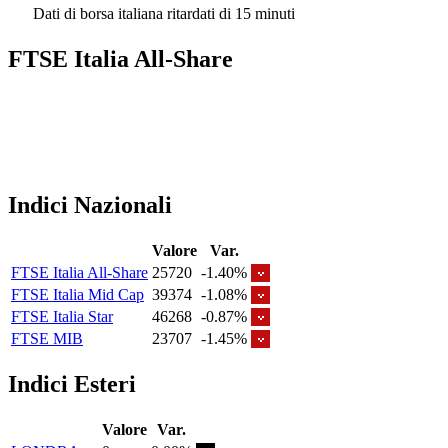
Dati di borsa italiana ritardati di 15 minuti
FTSE Italia All-Share
Indici Nazionali
Valore
Var.
FTSE Italia All-Share
25720
-1.40%
FTSE Italia Mid Cap
39374
-1.08%
FTSE Italia Star
46268
-0.87%
FTSE MIB
23707
-1.45%
Indici Esteri
Valore
Var.