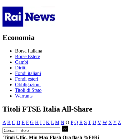
Economia
Borsa Italiana
Borse Estere
Cambi
Diritti
Fondi italiani
Fondi esteri
Obbligazioni
Titoli di Stato
Warrants
Titoli FTSE Italia All-Share
A
B
C
D
E
F
G
H
I
J
K
L
M
N
O
P
Q
R
S
T
U
V
W
X
Y
Z
Titoli
Uffic.
Min
Max
Flash
Ora flash
%Fl/Ri