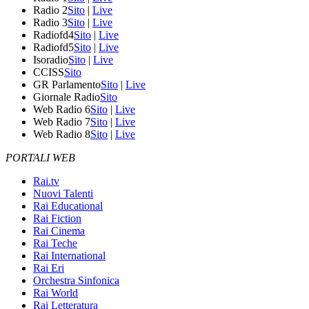
Radio 2
Sito
|
Live
Radio 3
Sito
|
Live
Radiofd4
Sito
|
Live
Radiofd5
Sito
|
Live
Isoradio
Sito
|
Live
CCISS
Sito
GR Parlamento
Sito
|
Live
Giornale Radio
Sito
Web Radio 6
Sito
|
Live
Web Radio 7
Sito
|
Live
Web Radio 8
Sito
|
Live
PORTALI WEB
Rai.tv
Nuovi Talenti
Rai Educational
Rai Fiction
Rai Cinema
Rai Teche
Rai International
Rai Eri
Orchestra Sinfonica
Rai World
Rai Letteratura