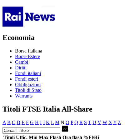
Economia
Borsa Italiana
Borse Estere
Cambi
Diritti
Fondi italiani
Fondi esteri
Obbligazioni
Titoli di Stato
Warrants
Titoli FTSE Italia All-Share
A
B
C
D
E
F
G
H
I
J
K
L
M
N
O
P
Q
R
S
T
U
V
W
X
Y
Z
Titoli
Uffic.
Min
Max
Flash
Ora flash
%Fl/Ri