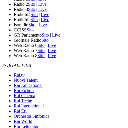
Radio 2
Sito
|
Live
Radio 3
Sito
|
Live
Radiofd4
Sito
|
Live
Radiofd5
Sito
|
Live
Isoradio
Sito
|
Live
CCISS
Sito
GR Parlamento
Sito
|
Live
Giornale Radio
Sito
Web Radio 6
Sito
|
Live
Web Radio 7
Sito
|
Live
Web Radio 8
Sito
|
Live
PORTALI WEB
Rai.tv
Nuovi Talenti
Rai Educational
Rai Fiction
Rai Cinema
Rai Teche
Rai International
Rai Eri
Orchestra Sinfonica
Rai World
Rai Letteratura