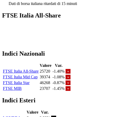
Dati di borsa italiana ritardati di 15 minuti
FTSE Italia All-Share
Indici Nazionali
Valore
Var.
FTSE Italia All-Share
25720
-1.40%
FTSE Italia Mid Cap
39374
-1.08%
FTSE Italia Star
46268
-0.87%
FTSE MIB
23707
-1.45%
Indici Esteri
Valore
Var.