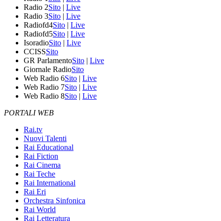
Radio 2
Sito
|
Live
Radio 3
Sito
|
Live
Radiofd4
Sito
|
Live
Radiofd5
Sito
|
Live
Isoradio
Sito
|
Live
CCISS
Sito
GR Parlamento
Sito
|
Live
Giornale Radio
Sito
Web Radio 6
Sito
|
Live
Web Radio 7
Sito
|
Live
Web Radio 8
Sito
|
Live
PORTALI WEB
Rai.tv
Nuovi Talenti
Rai Educational
Rai Fiction
Rai Cinema
Rai Teche
Rai International
Rai Eri
Orchestra Sinfonica
Rai World
Rai Letteratura