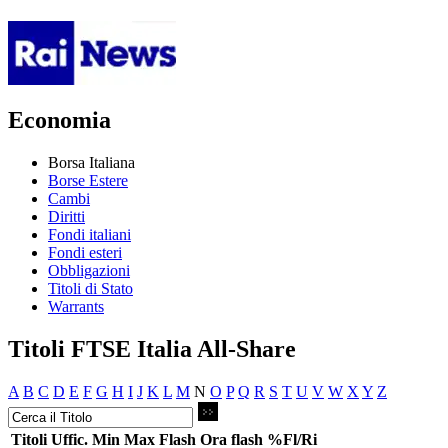
Economia
Borsa Italiana
Borse Estere
Cambi
Diritti
Fondi italiani
Fondi esteri
Obbligazioni
Titoli di Stato
Warrants
Titoli FTSE Italia All-Share
A
B
C
D
E
F
G
H
I
J
K
L
M
N
O
P
Q
R
S
T
U
V
W
X
Y
Z
Titoli
Uffic.
Min
Max
Flash
Ora flash
%Fl/Ri