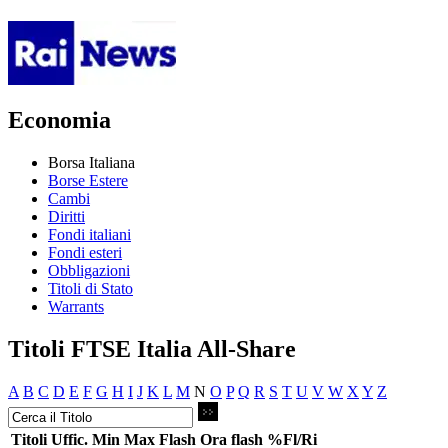
Economia
Borsa Italiana
Borse Estere
Cambi
Diritti
Fondi italiani
Fondi esteri
Obbligazioni
Titoli di Stato
Warrants
Titoli FTSE Italia All-Share
A
B
C
D
E
F
G
H
I
J
K
L
M
N
O
P
Q
R
S
T
U
V
W
X
Y
Z
Titoli
Uffic.
Min
Max
Flash
Ora flash
%Fl/Ri