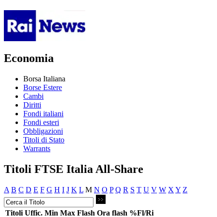
Economia
Borsa Italiana
Borse Estere
Cambi
Diritti
Fondi italiani
Fondi esteri
Obbligazioni
Titoli di Stato
Warrants
Titoli FTSE Italia All-Share
A
B
C
D
E
F
G
H
I
J
K
L
M
N
O
P
Q
R
S
T
U
V
W
X
Y
Z
Titoli
Uffic.
Min
Max
Flash
Ora flash
%Fl/Ri