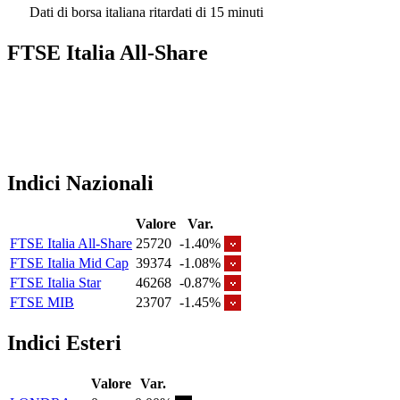
Dati di borsa italiana ritardati di 15 minuti
FTSE Italia All-Share
Indici Nazionali
Valore
Var.
FTSE Italia All-Share
25720
-1.40%
FTSE Italia Mid Cap
39374
-1.08%
FTSE Italia Star
46268
-0.87%
FTSE MIB
23707
-1.45%
Indici Esteri
Valore
Var.