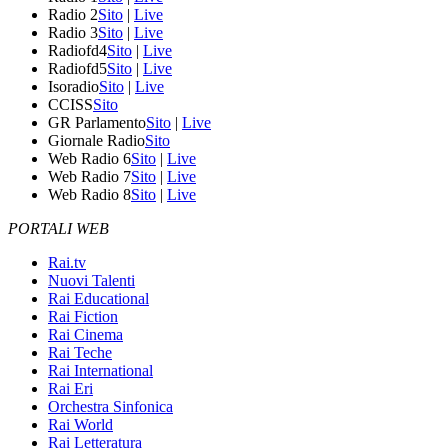
Radio 2
Sito
|
Live
Radio 3
Sito
|
Live
Radiofd4
Sito
|
Live
Radiofd5
Sito
|
Live
Isoradio
Sito
|
Live
CCISS
Sito
GR Parlamento
Sito
|
Live
Giornale Radio
Sito
Web Radio 6
Sito
|
Live
Web Radio 7
Sito
|
Live
Web Radio 8
Sito
|
Live
PORTALI WEB
Rai.tv
Nuovi Talenti
Rai Educational
Rai Fiction
Rai Cinema
Rai Teche
Rai International
Rai Eri
Orchestra Sinfonica
Rai World
Rai Letteratura