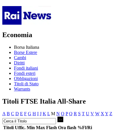
Economia
Borsa Italiana
Borse Estere
Cambi
Diritti
Fondi italiani
Fondi esteri
Obbligazioni
Titoli di Stato
Warrants
Titoli FTSE Italia All-Share
A
B
C
D
E
F
G
H
I
J
K
L
M
N
O
P
Q
R
S
T
U
V
W
X
Y
Z
Titoli
Uffic.
Min
Max
Flash
Ora flash
%Fl/Ri