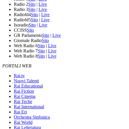
Radio 2
Sito
|
Live
Radio 3
Sito
|
Live
Radiofd4
Sito
|
Live
Radiofd5
Sito
|
Live
Isoradio
Sito
|
Live
CCISS
Sito
GR Parlamento
Sito
|
Live
Giornale Radio
Sito
Web Radio 6
Sito
|
Live
Web Radio 7
Sito
|
Live
Web Radio 8
Sito
|
Live
PORTALI WEB
Rai.tv
Nuovi Talenti
Rai Educational
Rai Fiction
Rai Cinema
Rai Teche
Rai International
Rai Eri
Orchestra Sinfonica
Rai World
Rai Letteratura