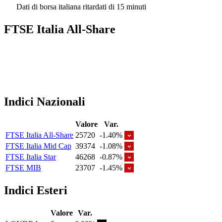
Dati di borsa italiana ritardati di 15 minuti
FTSE Italia All-Share
Indici Nazionali
Valore
Var.
FTSE Italia All-Share
25720
-1.40%
FTSE Italia Mid Cap
39374
-1.08%
FTSE Italia Star
46268
-0.87%
FTSE MIB
23707
-1.45%
Indici Esteri
Valore
Var.