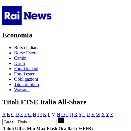
Economia
Borsa Italiana
Borse Estere
Cambi
Diritti
Fondi italiani
Fondi esteri
Obbligazioni
Titoli di Stato
Warrants
Titoli FTSE Italia All-Share
A
B
C
D
E
F
G
H
I
J
K
L
M
N
O
P
Q
R
S
T
U
V
W
X
Y
Z
Titoli
Uffic.
Min
Max
Flash
Ora flash
%Fl/Ri