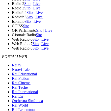
Radio 2
Sito
|
Live
Radio 3
Sito
|
Live
Radiofd4
Sito
|
Live
Radiofd5
Sito
|
Live
Isoradio
Sito
|
Live
CCISS
Sito
GR Parlamento
Sito
|
Live
Giornale Radio
Sito
Web Radio 6
Sito
|
Live
Web Radio 7
Sito
|
Live
Web Radio 8
Sito
|
Live
PORTALI WEB
Rai.tv
Nuovi Talenti
Rai Educational
Rai Fiction
Rai Cinema
Rai Teche
Rai International
Rai Eri
Orchestra Sinfonica
Rai World
Rai Letteratura