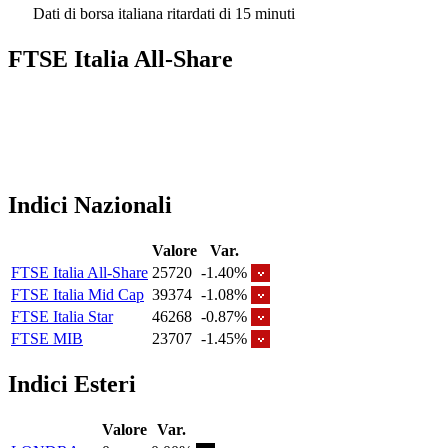
Dati di borsa italiana ritardati di 15 minuti
FTSE Italia All-Share
Indici Nazionali
Valore
Var.
FTSE Italia All-Share
25720
-1.40%
FTSE Italia Mid Cap
39374
-1.08%
FTSE Italia Star
46268
-0.87%
FTSE MIB
23707
-1.45%
Indici Esteri
Valore
Var.