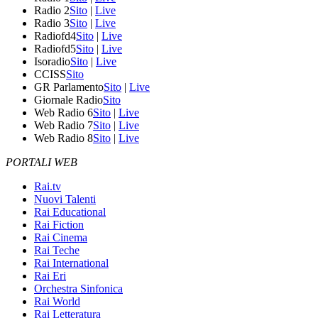
Radio 2
Sito
|
Live
Radio 3
Sito
|
Live
Radiofd4
Sito
|
Live
Radiofd5
Sito
|
Live
Isoradio
Sito
|
Live
CCISS
Sito
GR Parlamento
Sito
|
Live
Giornale Radio
Sito
Web Radio 6
Sito
|
Live
Web Radio 7
Sito
|
Live
Web Radio 8
Sito
|
Live
PORTALI WEB
Rai.tv
Nuovi Talenti
Rai Educational
Rai Fiction
Rai Cinema
Rai Teche
Rai International
Rai Eri
Orchestra Sinfonica
Rai World
Rai Letteratura