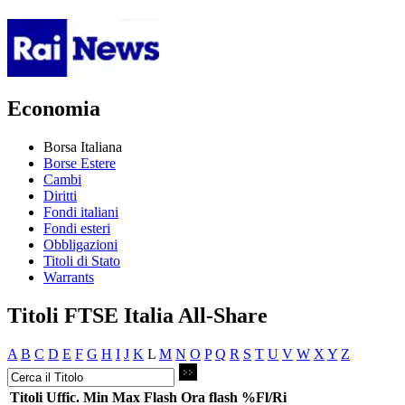
Economia
Borsa Italiana
Borse Estere
Cambi
Diritti
Fondi italiani
Fondi esteri
Obbligazioni
Titoli di Stato
Warrants
Titoli FTSE Italia All-Share
A
B
C
D
E
F
G
H
I
J
K
L
M
N
O
P
Q
R
S
T
U
V
W
X
Y
Z
Titoli
Uffic.
Min
Max
Flash
Ora flash
%Fl/Ri