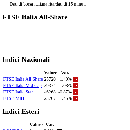
Dati di borsa italiana ritardati di 15 minuti
FTSE Italia All-Share
Indici Nazionali
Valore
Var.
FTSE Italia All-Share
25720
-1.40%
FTSE Italia Mid Cap
39374
-1.08%
FTSE Italia Star
46268
-0.87%
FTSE MIB
23707
-1.45%
Indici Esteri
Valore
Var.