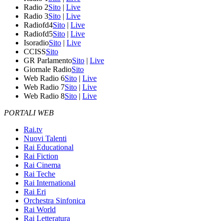
Radio 2
Sito
|
Live
Radio 3
Sito
|
Live
Radiofd4
Sito
|
Live
Radiofd5
Sito
|
Live
Isoradio
Sito
|
Live
CCISS
Sito
GR Parlamento
Sito
|
Live
Giornale Radio
Sito
Web Radio 6
Sito
|
Live
Web Radio 7
Sito
|
Live
Web Radio 8
Sito
|
Live
PORTALI WEB
Rai.tv
Nuovi Talenti
Rai Educational
Rai Fiction
Rai Cinema
Rai Teche
Rai International
Rai Eri
Orchestra Sinfonica
Rai World
Rai Letteratura