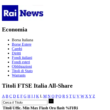
Economia
Borsa Italiana
Borse Estere
Cambi
Diritti
Fondi italiani
Fondi esteri
Obbligazioni
Titoli di Stato
Warrants
Titoli FTSE Italia All-Share
A
B
C
D
E
F
G
H
I
J
K
L
M
N
O
P
Q
R
S
T
U
V
W
X
Y
Z
Titoli
Uffic.
Min
Max
Flash
Ora flash
%Fl/Ri