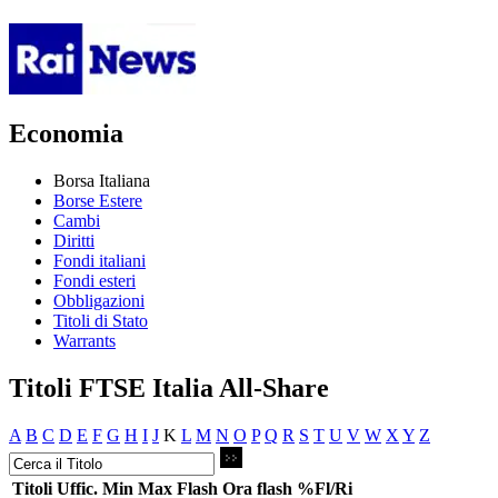
Economia
Borsa Italiana
Borse Estere
Cambi
Diritti
Fondi italiani
Fondi esteri
Obbligazioni
Titoli di Stato
Warrants
Titoli FTSE Italia All-Share
A
B
C
D
E
F
G
H
I
J
K
L
M
N
O
P
Q
R
S
T
U
V
W
X
Y
Z
Titoli
Uffic.
Min
Max
Flash
Ora flash
%Fl/Ri