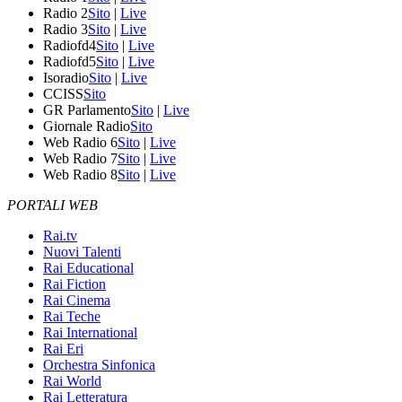
Radio 2
Sito
|
Live
Radio 3
Sito
|
Live
Radiofd4
Sito
|
Live
Radiofd5
Sito
|
Live
Isoradio
Sito
|
Live
CCISS
Sito
GR Parlamento
Sito
|
Live
Giornale Radio
Sito
Web Radio 6
Sito
|
Live
Web Radio 7
Sito
|
Live
Web Radio 8
Sito
|
Live
PORTALI WEB
Rai.tv
Nuovi Talenti
Rai Educational
Rai Fiction
Rai Cinema
Rai Teche
Rai International
Rai Eri
Orchestra Sinfonica
Rai World
Rai Letteratura