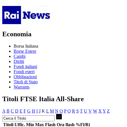
Economia
Borsa Italiana
Borse Estere
Cambi
Diritti
Fondi italiani
Fondi esteri
Obbligazioni
Titoli di Stato
Warrants
Titoli FTSE Italia All-Share
A
B
C
D
E
F
G
H
I
J
K
L
M
N
O
P
Q
R
S
T
U
V
W
X
Y
Z
Titoli
Uffic.
Min
Max
Flash
Ora flash
%Fl/Ri