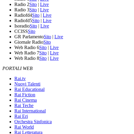
Radio 2
Sito
|
Live
Radio 3
Sito
|
Live
Radiofd4
Sito
|
Live
Radiofd5
Sito
|
Live
Isoradio
Sito
|
Live
CCISS
Sito
GR Parlamento
Sito
|
Live
Giornale Radio
Sito
Web Radio 6
Sito
|
Live
Web Radio 7
Sito
|
Live
Web Radio 8
Sito
|
Live
PORTALI WEB
Rai.tv
Nuovi Talenti
Rai Educational
Rai Fiction
Rai Cinema
Rai Teche
Rai International
Rai Eri
Orchestra Sinfonica
Rai World
Rai Letteratura