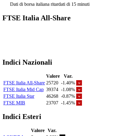
Dati di borsa italiana ritardati di 15 minuti
FTSE Italia All-Share
Indici Nazionali
Valore
Var.
FTSE Italia All-Share
25720
-1.40%
FTSE Italia Mid Cap
39374
-1.08%
FTSE Italia Star
46268
-0.87%
FTSE MIB
23707
-1.45%
Indici Esteri
Valore
Var.