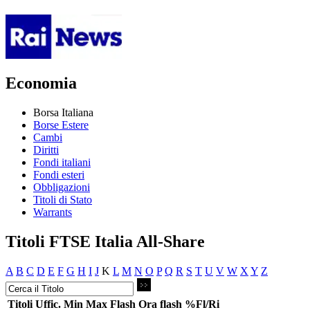
Economia
Borsa Italiana
Borse Estere
Cambi
Diritti
Fondi italiani
Fondi esteri
Obbligazioni
Titoli di Stato
Warrants
Titoli FTSE Italia All-Share
A
B
C
D
E
F
G
H
I
J
K
L
M
N
O
P
Q
R
S
T
U
V
W
X
Y
Z
Titoli
Uffic.
Min
Max
Flash
Ora flash
%Fl/Ri