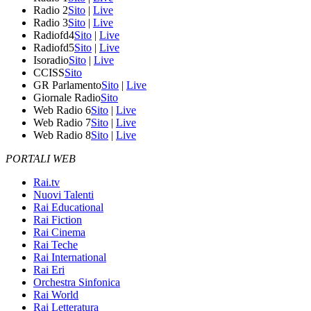
Radio 2
Sito
|
Live
Radio 3
Sito
|
Live
Radiofd4
Sito
|
Live
Radiofd5
Sito
|
Live
Isoradio
Sito
|
Live
CCISS
Sito
GR Parlamento
Sito
|
Live
Giornale Radio
Sito
Web Radio 6
Sito
|
Live
Web Radio 7
Sito
|
Live
Web Radio 8
Sito
|
Live
PORTALI WEB
Rai.tv
Nuovi Talenti
Rai Educational
Rai Fiction
Rai Cinema
Rai Teche
Rai International
Rai Eri
Orchestra Sinfonica
Rai World
Rai Letteratura