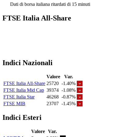
Dati di borsa italiana ritardati di 15 minuti
FTSE Italia All-Share
Indici Nazionali
Valore
Var.
FTSE Italia All-Share
25720
-1.40%
FTSE Italia Mid Cap
39374
-1.08%
FTSE Italia Star
46268
-0.87%
FTSE MIB
23707
-1.45%
Indici Esteri
Valore
Var.