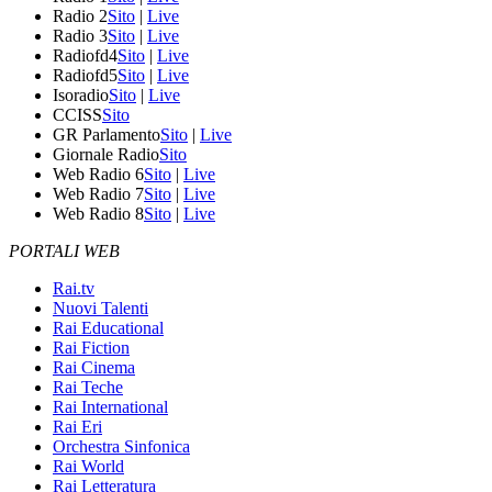
Radio 2
Sito
|
Live
Radio 3
Sito
|
Live
Radiofd4
Sito
|
Live
Radiofd5
Sito
|
Live
Isoradio
Sito
|
Live
CCISS
Sito
GR Parlamento
Sito
|
Live
Giornale Radio
Sito
Web Radio 6
Sito
|
Live
Web Radio 7
Sito
|
Live
Web Radio 8
Sito
|
Live
PORTALI WEB
Rai.tv
Nuovi Talenti
Rai Educational
Rai Fiction
Rai Cinema
Rai Teche
Rai International
Rai Eri
Orchestra Sinfonica
Rai World
Rai Letteratura