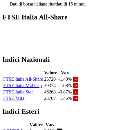
Dati di borsa italiana ritardati di 15 minuti
FTSE Italia All-Share
Indici Nazionali
Valore
Var.
FTSE Italia All-Share
25720
-1.40%
FTSE Italia Mid Cap
39374
-1.08%
FTSE Italia Star
46268
-0.87%
FTSE MIB
23707
-1.45%
Indici Esteri
Valore
Var.