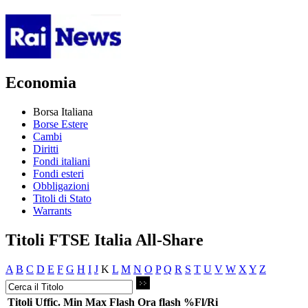
Economia
Borsa Italiana
Borse Estere
Cambi
Diritti
Fondi italiani
Fondi esteri
Obbligazioni
Titoli di Stato
Warrants
Titoli FTSE Italia All-Share
A
B
C
D
E
F
G
H
I
J
K
L
M
N
O
P
Q
R
S
T
U
V
W
X
Y
Z
Titoli
Uffic.
Min
Max
Flash
Ora flash
%Fl/Ri