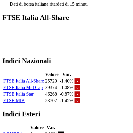
Dati di borsa italiana ritardati di 15 minuti
FTSE Italia All-Share
Indici Nazionali
Valore
Var.
FTSE Italia All-Share
25720
-1.40%
FTSE Italia Mid Cap
39374
-1.08%
FTSE Italia Star
46268
-0.87%
FTSE MIB
23707
-1.45%
Indici Esteri
Valore
Var.