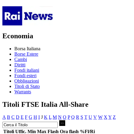
Economia
Borsa Italiana
Borse Estere
Cambi
Diritti
Fondi italiani
Fondi esteri
Obbligazioni
Titoli di Stato
Warrants
Titoli FTSE Italia All-Share
A
B
C
D
E
F
G
H
I
J
K
L
M
N
O
P
Q
R
S
T
U
V
W
X
Y
Z
Titoli
Uffic.
Min
Max
Flash
Ora flash
%Fl/Ri