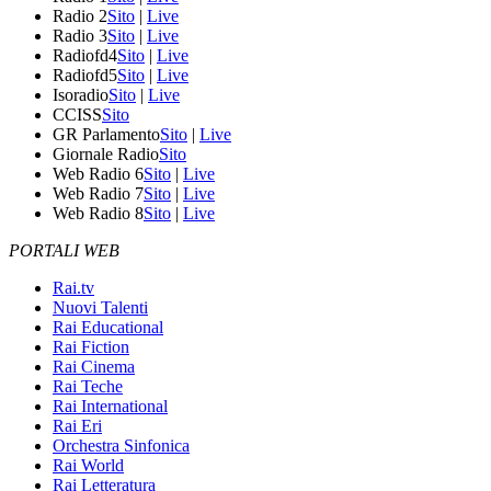
Radio 2
Sito
|
Live
Radio 3
Sito
|
Live
Radiofd4
Sito
|
Live
Radiofd5
Sito
|
Live
Isoradio
Sito
|
Live
CCISS
Sito
GR Parlamento
Sito
|
Live
Giornale Radio
Sito
Web Radio 6
Sito
|
Live
Web Radio 7
Sito
|
Live
Web Radio 8
Sito
|
Live
PORTALI WEB
Rai.tv
Nuovi Talenti
Rai Educational
Rai Fiction
Rai Cinema
Rai Teche
Rai International
Rai Eri
Orchestra Sinfonica
Rai World
Rai Letteratura