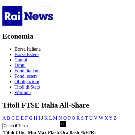
Economia
Borsa Italiana
Borse Estere
Cambi
Diritti
Fondi italiani
Fondi esteri
Obbligazioni
Titoli di Stato
Warrants
Titoli FTSE Italia All-Share
A
B
C
D
E
F
G
H
I
J
K
L
M
N
O
P
Q
R
S
T
U
V
W
X
Y
Z
Titoli
Uffic.
Min
Max
Flash
Ora flash
%Fl/Ri