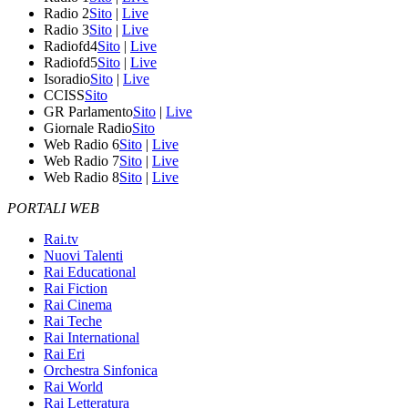
Radio 2
Sito
|
Live
Radio 3
Sito
|
Live
Radiofd4
Sito
|
Live
Radiofd5
Sito
|
Live
Isoradio
Sito
|
Live
CCISS
Sito
GR Parlamento
Sito
|
Live
Giornale Radio
Sito
Web Radio 6
Sito
|
Live
Web Radio 7
Sito
|
Live
Web Radio 8
Sito
|
Live
PORTALI WEB
Rai.tv
Nuovi Talenti
Rai Educational
Rai Fiction
Rai Cinema
Rai Teche
Rai International
Rai Eri
Orchestra Sinfonica
Rai World
Rai Letteratura