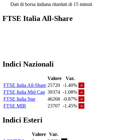
Dati di borsa italiana ritardati di 15 minuti
FTSE Italia All-Share
Indici Nazionali
Valore
Var.
FTSE Italia All-Share
25720
-1.40%
FTSE Italia Mid Cap
39374
-1.08%
FTSE Italia Star
46268
-0.87%
FTSE MIB
23707
-1.45%
Indici Esteri
Valore
Var.