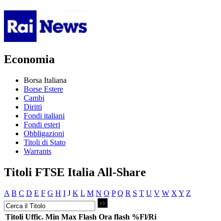
Economia
Borsa Italiana
Borse Estere
Cambi
Diritti
Fondi italiani
Fondi esteri
Obbligazioni
Titoli di Stato
Warrants
Titoli FTSE Italia All-Share
A
B
C
D
E
F
G
H
I
J
K
L
M
N
O
P
Q
R
S
T
U
V
W
X
Y
Z
Titoli
Uffic.
Min
Max
Flash
Ora flash
%Fl/Ri