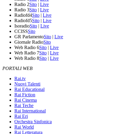
Radio 2
Sito
|
Live
Radio 3
Sito
|
Live
Radiofd4
Sito
|
Live
Radiofd5
Sito
|
Live
Isoradio
Sito
|
Live
CCISS
Sito
GR Parlamento
Sito
|
Live
Giornale Radio
Sito
Web Radio 6
Sito
|
Live
Web Radio 7
Sito
|
Live
Web Radio 8
Sito
|
Live
PORTALI WEB
Rai.tv
Nuovi Talenti
Rai Educational
Rai Fiction
Rai Cinema
Rai Teche
Rai International
Rai Eri
Orchestra Sinfonica
Rai World
Rai Letteratura