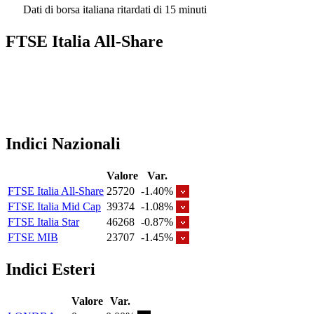
Dati di borsa italiana ritardati di 15 minuti
FTSE Italia All-Share
Indici Nazionali
Valore
Var.
FTSE Italia All-Share
25720
-1.40%
FTSE Italia Mid Cap
39374
-1.08%
FTSE Italia Star
46268
-0.87%
FTSE MIB
23707
-1.45%
Indici Esteri
Valore
Var.