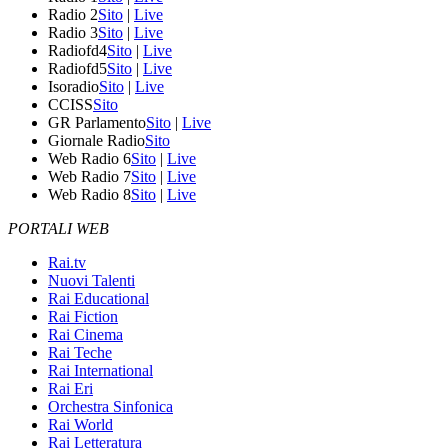
Radio 2
Sito
|
Live
Radio 3
Sito
|
Live
Radiofd4
Sito
|
Live
Radiofd5
Sito
|
Live
Isoradio
Sito
|
Live
CCISS
Sito
GR Parlamento
Sito
|
Live
Giornale Radio
Sito
Web Radio 6
Sito
|
Live
Web Radio 7
Sito
|
Live
Web Radio 8
Sito
|
Live
PORTALI WEB
Rai.tv
Nuovi Talenti
Rai Educational
Rai Fiction
Rai Cinema
Rai Teche
Rai International
Rai Eri
Orchestra Sinfonica
Rai World
Rai Letteratura