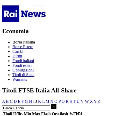
Economia
Borsa Italiana
Borse Estere
Cambi
Diritti
Fondi italiani
Fondi esteri
Obbligazioni
Titoli di Stato
Warrants
Titoli FTSE Italia All-Share
A
B
C
D
E
F
G
H
I
J
K
L
M
N
O
P
Q
R
S
T
U
V
W
X
Y
Z
Titoli
Uffic.
Min
Max
Flash
Ora flash
%Fl/Ri