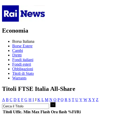
Economia
Borsa Italiana
Borse Estere
Cambi
Diritti
Fondi italiani
Fondi esteri
Obbligazioni
Titoli di Stato
Warrants
Titoli FTSE Italia All-Share
A
B
C
D
E
F
G
H
I
J
K
L
M
N
O
P
Q
R
S
T
U
V
W
X
Y
Z
Titoli
Uffic.
Min
Max
Flash
Ora flash
%Fl/Ri