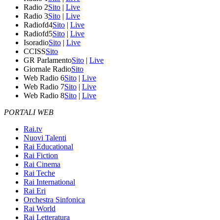
Radio 2
Sito
|
Live
Radio 3
Sito
|
Live
Radiofd4
Sito
|
Live
Radiofd5
Sito
|
Live
Isoradio
Sito
|
Live
CCISS
Sito
GR Parlamento
Sito
|
Live
Giornale Radio
Sito
Web Radio 6
Sito
|
Live
Web Radio 7
Sito
|
Live
Web Radio 8
Sito
|
Live
PORTALI WEB
Rai.tv
Nuovi Talenti
Rai Educational
Rai Fiction
Rai Cinema
Rai Teche
Rai International
Rai Eri
Orchestra Sinfonica
Rai World
Rai Letteratura