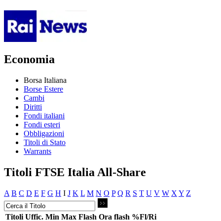
Economia
Borsa Italiana
Borse Estere
Cambi
Diritti
Fondi italiani
Fondi esteri
Obbligazioni
Titoli di Stato
Warrants
Titoli FTSE Italia All-Share
A
B
C
D
E
F
G
H
I
J
K
L
M
N
O
P
Q
R
S
T
U
V
W
X
Y
Z
Titoli
Uffic.
Min
Max
Flash
Ora flash
%Fl/Ri