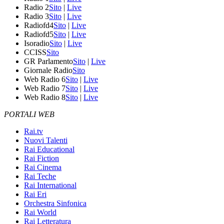
Radio 2
Sito
|
Live
Radio 3
Sito
|
Live
Radiofd4
Sito
|
Live
Radiofd5
Sito
|
Live
Isoradio
Sito
|
Live
CCISS
Sito
GR Parlamento
Sito
|
Live
Giornale Radio
Sito
Web Radio 6
Sito
|
Live
Web Radio 7
Sito
|
Live
Web Radio 8
Sito
|
Live
PORTALI WEB
Rai.tv
Nuovi Talenti
Rai Educational
Rai Fiction
Rai Cinema
Rai Teche
Rai International
Rai Eri
Orchestra Sinfonica
Rai World
Rai Letteratura