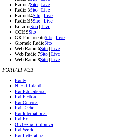
Radio 2
Sito
|
Live
Radio 3
Sito
|
Live
Radiofd4
Sito
|
Live
Radiofd5
Sito
|
Live
Isoradio
Sito
|
Live
CCISS
Sito
GR Parlamento
Sito
|
Live
Giornale Radio
Sito
Web Radio 6
Sito
|
Live
Web Radio 7
Sito
|
Live
Web Radio 8
Sito
|
Live
PORTALI WEB
Rai.tv
Nuovi Talenti
Rai Educational
Rai Fiction
Rai Cinema
Rai Teche
Rai International
Rai Eri
Orchestra Sinfonica
Rai World
Rai Letteratura