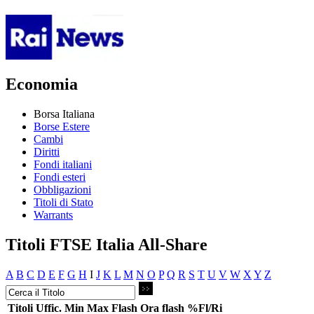
Economia
Borsa Italiana
Borse Estere
Cambi
Diritti
Fondi italiani
Fondi esteri
Obbligazioni
Titoli di Stato
Warrants
Titoli FTSE Italia All-Share
A
B
C
D
E
F
G
H
I
J
K
L
M
N
O
P
Q
R
S
T
U
V
W
X
Y
Z
Titoli
Uffic.
Min
Max
Flash
Ora flash
%Fl/Ri