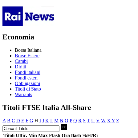
Economia
Borsa Italiana
Borse Estere
Cambi
Diritti
Fondi italiani
Fondi esteri
Obbligazioni
Titoli di Stato
Warrants
Titoli FTSE Italia All-Share
A
B
C
D
E
F
G
H
I
J
K
L
M
N
O
P
Q
R
S
T
U
V
W
X
Y
Z
Titoli
Uffic.
Min
Max
Flash
Ora flash
%Fl/Ri