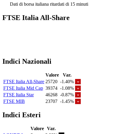
Dati di borsa italiana ritardati di 15 minuti
FTSE Italia All-Share
Indici Nazionali
Valore
Var.
FTSE Italia All-Share
25720
-1.40%
FTSE Italia Mid Cap
39374
-1.08%
FTSE Italia Star
46268
-0.87%
FTSE MIB
23707
-1.45%
Indici Esteri
Valore
Var.