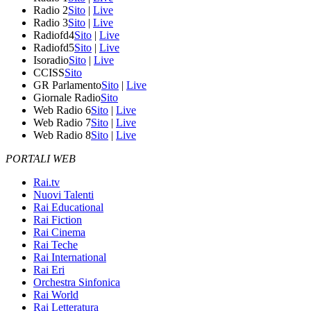
Radio 2
Sito
|
Live
Radio 3
Sito
|
Live
Radiofd4
Sito
|
Live
Radiofd5
Sito
|
Live
Isoradio
Sito
|
Live
CCISS
Sito
GR Parlamento
Sito
|
Live
Giornale Radio
Sito
Web Radio 6
Sito
|
Live
Web Radio 7
Sito
|
Live
Web Radio 8
Sito
|
Live
PORTALI WEB
Rai.tv
Nuovi Talenti
Rai Educational
Rai Fiction
Rai Cinema
Rai Teche
Rai International
Rai Eri
Orchestra Sinfonica
Rai World
Rai Letteratura