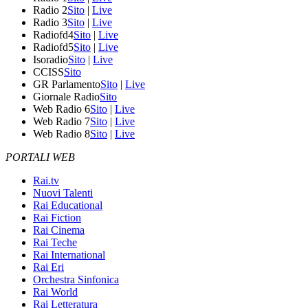
Radio 2
Sito
|
Live
Radio 3
Sito
|
Live
Radiofd4
Sito
|
Live
Radiofd5
Sito
|
Live
Isoradio
Sito
|
Live
CCISS
Sito
GR Parlamento
Sito
|
Live
Giornale Radio
Sito
Web Radio 6
Sito
|
Live
Web Radio 7
Sito
|
Live
Web Radio 8
Sito
|
Live
PORTALI WEB
Rai.tv
Nuovi Talenti
Rai Educational
Rai Fiction
Rai Cinema
Rai Teche
Rai International
Rai Eri
Orchestra Sinfonica
Rai World
Rai Letteratura