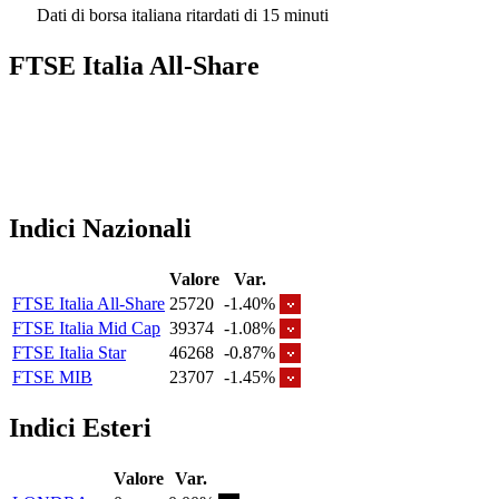
Dati di borsa italiana ritardati di 15 minuti
FTSE Italia All-Share
Indici Nazionali
Valore
Var.
FTSE Italia All-Share
25720
-1.40%
FTSE Italia Mid Cap
39374
-1.08%
FTSE Italia Star
46268
-0.87%
FTSE MIB
23707
-1.45%
Indici Esteri
Valore
Var.