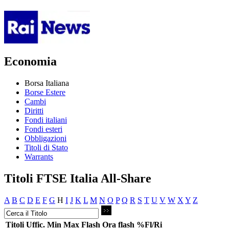
Economia
Borsa Italiana
Borse Estere
Cambi
Diritti
Fondi italiani
Fondi esteri
Obbligazioni
Titoli di Stato
Warrants
Titoli FTSE Italia All-Share
A
B
C
D
E
F
G
H
I
J
K
L
M
N
O
P
Q
R
S
T
U
V
W
X
Y
Z
Titoli
Uffic.
Min
Max
Flash
Ora flash
%Fl/Ri