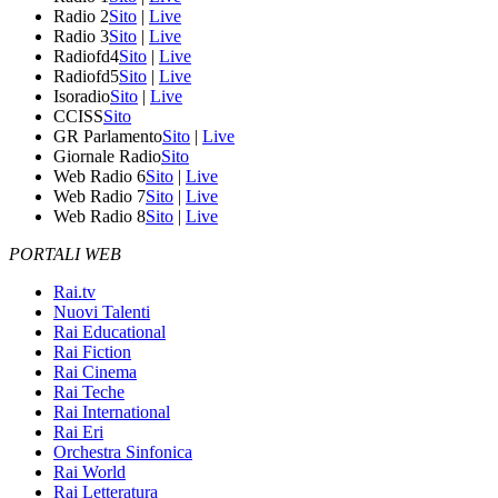
Radio 2
Sito
|
Live
Radio 3
Sito
|
Live
Radiofd4
Sito
|
Live
Radiofd5
Sito
|
Live
Isoradio
Sito
|
Live
CCISS
Sito
GR Parlamento
Sito
|
Live
Giornale Radio
Sito
Web Radio 6
Sito
|
Live
Web Radio 7
Sito
|
Live
Web Radio 8
Sito
|
Live
PORTALI WEB
Rai.tv
Nuovi Talenti
Rai Educational
Rai Fiction
Rai Cinema
Rai Teche
Rai International
Rai Eri
Orchestra Sinfonica
Rai World
Rai Letteratura