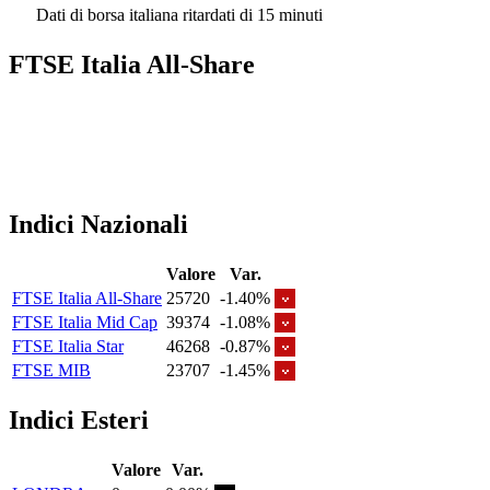
Dati di borsa italiana ritardati di 15 minuti
FTSE Italia All-Share
Indici Nazionali
Valore
Var.
FTSE Italia All-Share
25720
-1.40%
FTSE Italia Mid Cap
39374
-1.08%
FTSE Italia Star
46268
-0.87%
FTSE MIB
23707
-1.45%
Indici Esteri
Valore
Var.