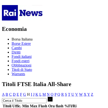
Economia
Borsa Italiana
Borse Estere
Cambi
Diritti
Fondi italiani
Fondi esteri
Obbligazioni
Titoli di Stato
Warrants
Titoli FTSE Italia All-Share
A
B
C
D
E
F
G
H
I
J
K
L
M
N
O
P
Q
R
S
T
U
V
W
X
Y
Z
Titoli
Uffic.
Min
Max
Flash
Ora flash
%Fl/Ri