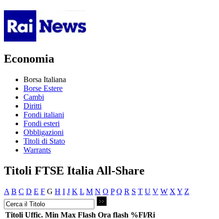
Economia
Borsa Italiana
Borse Estere
Cambi
Diritti
Fondi italiani
Fondi esteri
Obbligazioni
Titoli di Stato
Warrants
Titoli FTSE Italia All-Share
A
B
C
D
E
F
G
H
I
J
K
L
M
N
O
P
Q
R
S
T
U
V
W
X
Y
Z
Titoli
Uffic.
Min
Max
Flash
Ora flash
%Fl/Ri