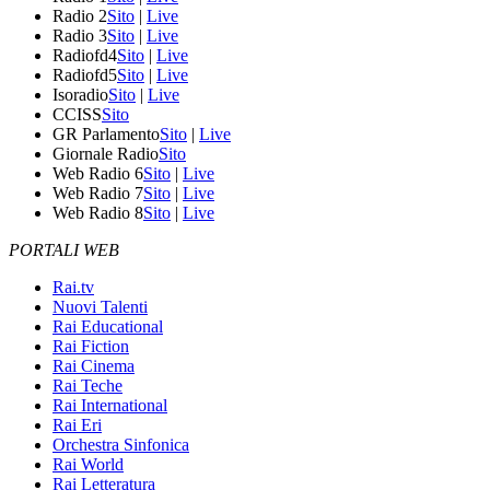
Radio 2
Sito
|
Live
Radio 3
Sito
|
Live
Radiofd4
Sito
|
Live
Radiofd5
Sito
|
Live
Isoradio
Sito
|
Live
CCISS
Sito
GR Parlamento
Sito
|
Live
Giornale Radio
Sito
Web Radio 6
Sito
|
Live
Web Radio 7
Sito
|
Live
Web Radio 8
Sito
|
Live
PORTALI WEB
Rai.tv
Nuovi Talenti
Rai Educational
Rai Fiction
Rai Cinema
Rai Teche
Rai International
Rai Eri
Orchestra Sinfonica
Rai World
Rai Letteratura