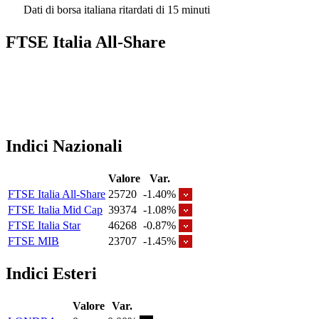
Dati di borsa italiana ritardati di 15 minuti
FTSE Italia All-Share
Indici Nazionali
Valore
Var.
FTSE Italia All-Share
25720
-1.40%
FTSE Italia Mid Cap
39374
-1.08%
FTSE Italia Star
46268
-0.87%
FTSE MIB
23707
-1.45%
Indici Esteri
Valore
Var.