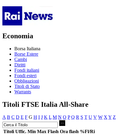
Economia
Borsa Italiana
Borse Estere
Cambi
Diritti
Fondi italiani
Fondi esteri
Obbligazioni
Titoli di Stato
Warrants
Titoli FTSE Italia All-Share
A
B
C
D
E
F
G
H
I
J
K
L
M
N
O
P
Q
R
S
T
U
V
W
X
Y
Z
Titoli
Uffic.
Min
Max
Flash
Ora flash
%Fl/Ri