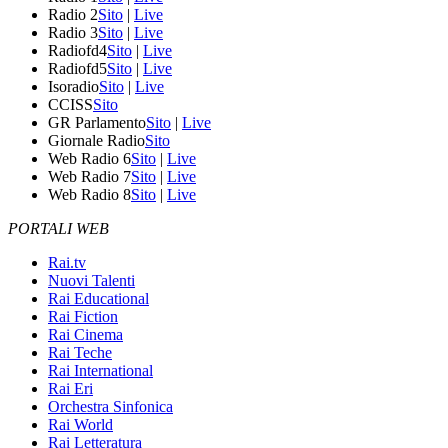
Radio 2
Sito
|
Live
Radio 3
Sito
|
Live
Radiofd4
Sito
|
Live
Radiofd5
Sito
|
Live
Isoradio
Sito
|
Live
CCISS
Sito
GR Parlamento
Sito
|
Live
Giornale Radio
Sito
Web Radio 6
Sito
|
Live
Web Radio 7
Sito
|
Live
Web Radio 8
Sito
|
Live
PORTALI WEB
Rai.tv
Nuovi Talenti
Rai Educational
Rai Fiction
Rai Cinema
Rai Teche
Rai International
Rai Eri
Orchestra Sinfonica
Rai World
Rai Letteratura