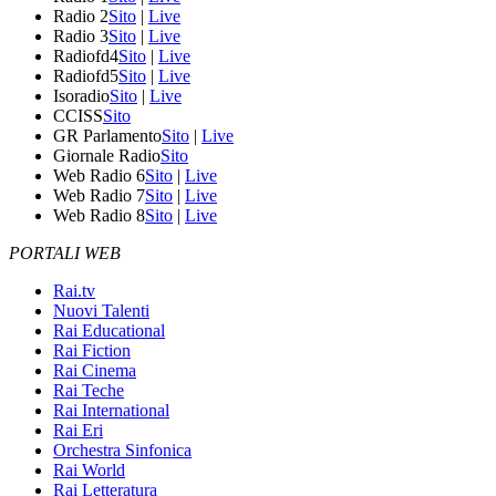
Radio 2
Sito
|
Live
Radio 3
Sito
|
Live
Radiofd4
Sito
|
Live
Radiofd5
Sito
|
Live
Isoradio
Sito
|
Live
CCISS
Sito
GR Parlamento
Sito
|
Live
Giornale Radio
Sito
Web Radio 6
Sito
|
Live
Web Radio 7
Sito
|
Live
Web Radio 8
Sito
|
Live
PORTALI WEB
Rai.tv
Nuovi Talenti
Rai Educational
Rai Fiction
Rai Cinema
Rai Teche
Rai International
Rai Eri
Orchestra Sinfonica
Rai World
Rai Letteratura