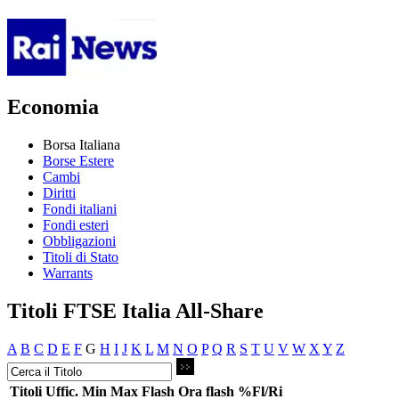
Economia
Borsa Italiana
Borse Estere
Cambi
Diritti
Fondi italiani
Fondi esteri
Obbligazioni
Titoli di Stato
Warrants
Titoli FTSE Italia All-Share
A
B
C
D
E
F
G
H
I
J
K
L
M
N
O
P
Q
R
S
T
U
V
W
X
Y
Z
Titoli
Uffic.
Min
Max
Flash
Ora flash
%Fl/Ri