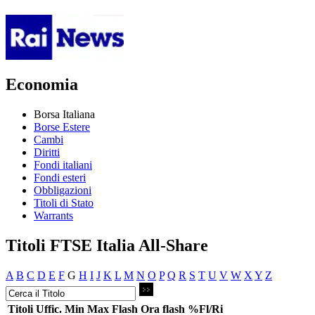
Economia
Borsa Italiana
Borse Estere
Cambi
Diritti
Fondi italiani
Fondi esteri
Obbligazioni
Titoli di Stato
Warrants
Titoli FTSE Italia All-Share
A
B
C
D
E
F
G
H
I
J
K
L
M
N
O
P
Q
R
S
T
U
V
W
X
Y
Z
Titoli
Uffic.
Min
Max
Flash
Ora flash
%Fl/Ri