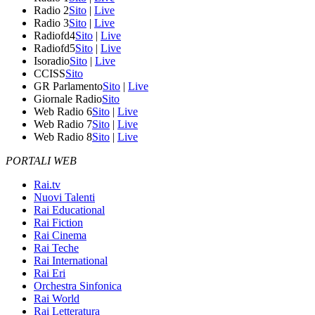
Radio 2
Sito
|
Live
Radio 3
Sito
|
Live
Radiofd4
Sito
|
Live
Radiofd5
Sito
|
Live
Isoradio
Sito
|
Live
CCISS
Sito
GR Parlamento
Sito
|
Live
Giornale Radio
Sito
Web Radio 6
Sito
|
Live
Web Radio 7
Sito
|
Live
Web Radio 8
Sito
|
Live
PORTALI WEB
Rai.tv
Nuovi Talenti
Rai Educational
Rai Fiction
Rai Cinema
Rai Teche
Rai International
Rai Eri
Orchestra Sinfonica
Rai World
Rai Letteratura