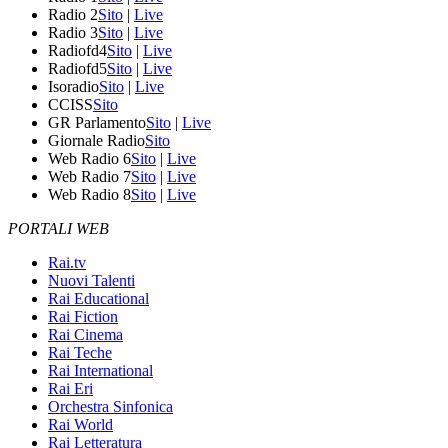
Radio 2
Sito
|
Live
Radio 3
Sito
|
Live
Radiofd4
Sito
|
Live
Radiofd5
Sito
|
Live
Isoradio
Sito
|
Live
CCISS
Sito
GR Parlamento
Sito
|
Live
Giornale Radio
Sito
Web Radio 6
Sito
|
Live
Web Radio 7
Sito
|
Live
Web Radio 8
Sito
|
Live
PORTALI WEB
Rai.tv
Nuovi Talenti
Rai Educational
Rai Fiction
Rai Cinema
Rai Teche
Rai International
Rai Eri
Orchestra Sinfonica
Rai World
Rai Letteratura