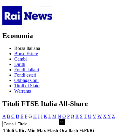
Economia
Borsa Italiana
Borse Estere
Cambi
Diritti
Fondi italiani
Fondi esteri
Obbligazioni
Titoli di Stato
Warrants
Titoli FTSE Italia All-Share
A
B
C
D
E
F
G
H
I
J
K
L
M
N
O
P
Q
R
S
T
U
V
W
X
Y
Z
Titoli
Uffic.
Min
Max
Flash
Ora flash
%Fl/Ri